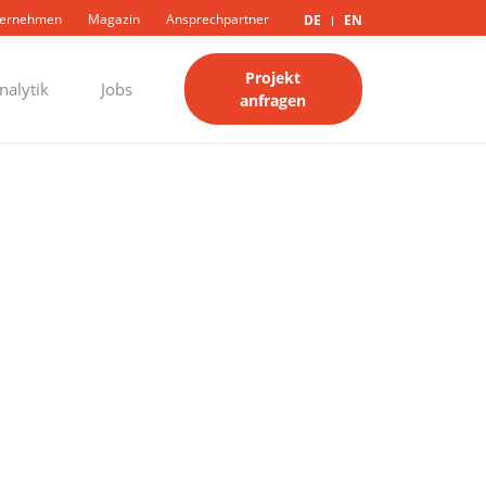
ternehmen
Magazin
Ansprechpartner
DE
EN
|
Projekt
nalytik
Jobs
anfragen