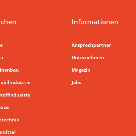
nchen
Informationen
e
Ansprechpartner
ma
Unternehmen
inenbau
Magazin
obilindustrie
Jobs
toffindustrie
pace
otechnik
smittel