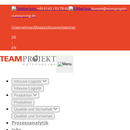
+49 6142 / 83 78 60
kontakt@teamprojekt-
outsourcing.de
Unternehmen
Magazin
Ansprechpartner
DE
|
EN
Inhouse Logistik
Inhouse Logistik
Produktion
Produktion
Qualität und Sicherheit
Qualität und Sicherheit
Prozessanalytik
Jobs