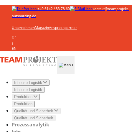
+49 6142 / 83 78 60
kontakt@teamprojekt-
outsourcing.de
Unternehmen
Magazin
Ansprechpartner
DE
|
EN
Inhouse Logistik
Inhouse Logistik
Produktion
Produktion
Qualität und Sicherheit
Qualität und Sicherheit
Prozessanalytik
Jobs