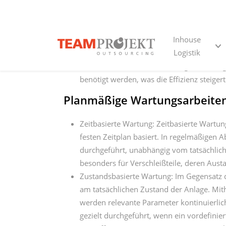
der Anlagen einschließen. Externe Industriedie
Fachkenntnis dazu bei, den Wartungsplan an 
die Effizienz weiter zu steigern.
Continuous Improvement Ans
Die Anwendung von Continuous Improvement An
Erfolg präventiver Maßnahmen. Unternehmen so
Wartungs- und Instandhaltungsprozesse zu opti
Industriedienstleister mit ihrer objektiven Pe
wertvolle Einblicke. Die Integration von Rüc
Wartungsplans und die fortlaufende Verbesser
präventiven Maßnahmen kontinuierlich zu opti
langfristig zu steigern.