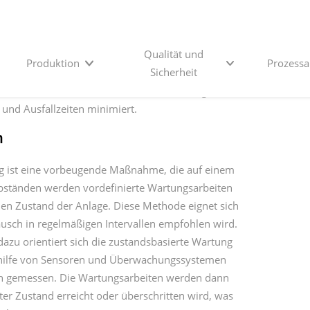
nstleister tragen mit ihrer Erfahrung und
sich verändernde Bedingungen anzupassen und so
ätze
sätzen ist entscheidend für den langfristigen
llten sich kontinuierlich bemühen, ihre
mieren. Hierbei liefern externe
rspektive und Branchenexpertise häufig sehr
kmeldungen aus dem Monitoring, die Anpassung des
ung sind entscheidende Elemente, um die
mieren und die Leistungsfähigkeit der Anlagen