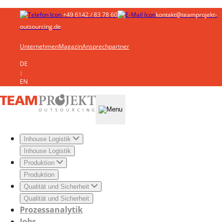
+49 6142 / 83 78 60
kontakt@teamprojekt-
outsourcing.de
Unternehmen
Magazin
Ansprechpartner
DE
|
EN
Inhouse Logistik
Inhouse Logistik
Produktion
Produktion
Qualität und Sicherheit
Qualität und Sicherheit
Prozessanalytik
Jobs