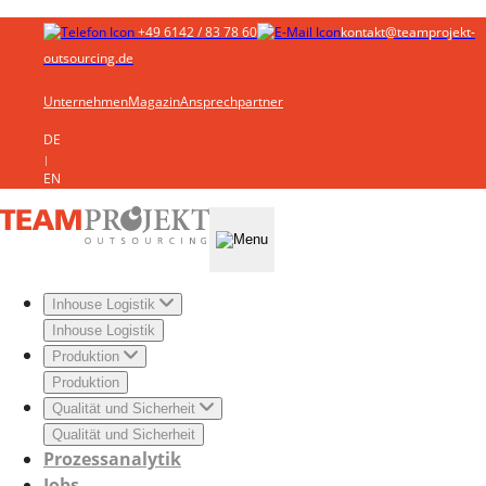
+49 6142 / 83 78 60
kontakt@teamprojekt-
outsourcing.de
Unternehmen
Magazin
Ansprechpartner
DE
|
EN
Inhouse Logistik
Inhouse Logistik
Produktion
Produktion
Qualität und Sicherheit
Qualität und Sicherheit
Prozessanalytik
Jobs